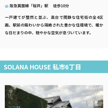
情
セ
賃
阪急箕面線「桜井」駅 徒歩10分
報
ス
貸
一戸建てが整然と並ぶ、高台で閑静な住宅街の全4区
物
画。駅前の賑わいから隔絶された豊かな住環境で、暖か
件
な日だまりの中、穏やかな空気が息づいています。
SOLANA HOUSE 私市6丁目