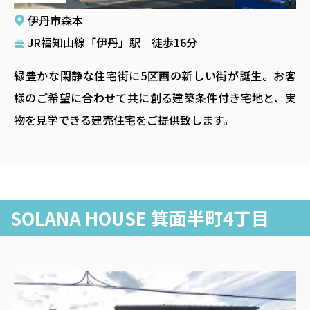
伊丹市森本
JR福知山線「伊丹」駅 徒歩16分
緑豊かな閑静な住宅街に5区画の新しい街が誕生。お客
様のご希望に合わせて共に創る建築条件付き宅地と、実
物を見学できる建売住宅をご提供致します。
わたしたちについて
SOLANA HOUSE 箕面半町4丁目
私
事業内容
た
受
販売中物件
ち
託
の
新
企業情報
営