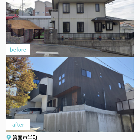
想
築
業
い
会
お問い合わせ
マ
部
社
私
ン
お
事
概
た
シ
問
業
要
ち
ョ
い
開
の
ン
合
発
強
新
わ
部
み
築
せ
社
戸
フ
長
建
ォ
挨
ー
中
拶
ム
古
採用サイト
最
物
ア
新
件
ク
箕面市半町